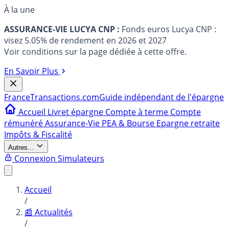
À la une
ASSURANCE-VIE LUCYA CNP :
Fonds euros Lucya CNP :
visez 5.05% de rendement en 2026 et 2027
Voir conditions sur la page dédiée à cette offre.
En Savoir Plus
France
Transactions.com
Guide indépendant de l'épargne
Accueil
Livret épargne
Compte à terme
Compte
rémunéré
Assurance-Vie
PEA & Bourse
Epargne retraite
Impôts & Fiscalité
Autres...
Connexion
Simulateurs
Accueil
/
📰 Actualités
/