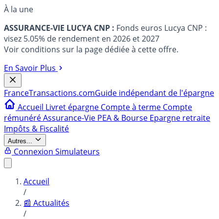
À la une
ASSURANCE-VIE LUCYA CNP :
Fonds euros Lucya CNP :
visez 5.05% de rendement en 2026 et 2027
Voir conditions sur la page dédiée à cette offre.
En Savoir Plus
France
Transactions.com
Guide indépendant de l'épargne
Accueil
Livret épargne
Compte à terme
Compte
rémunéré
Assurance-Vie
PEA & Bourse
Epargne retraite
Impôts & Fiscalité
Autres...
Connexion
Simulateurs
Accueil
/
📰 Actualités
/