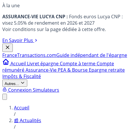
À la une
ASSURANCE-VIE LUCYA CNP :
Fonds euros Lucya CNP :
visez 5.05% de rendement en 2026 et 2027
Voir conditions sur la page dédiée à cette offre.
En Savoir Plus
France
Transactions.com
Guide indépendant de l'épargne
Accueil
Livret épargne
Compte à terme
Compte
rémunéré
Assurance-Vie
PEA & Bourse
Epargne retraite
Impôts & Fiscalité
Autres...
Connexion
Simulateurs
Accueil
/
📰 Actualités
/