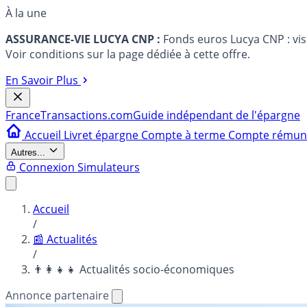
À la une
ASSURANCE-VIE LUCYA CNP :
Fonds euros Lucya CNP : vi
Voir conditions sur la page dédiée à cette offre.
En Savoir Plus
France
Transactions.com
Guide indépendant de l'épargne
Accueil
Livret épargne
Compte à terme
Compte rému
Autres...
Connexion
Simulateurs
Accueil
/
📰 Actualités
/
👨‍👩‍👧‍👧 Actualités socio-économiques
Annonce partenaire