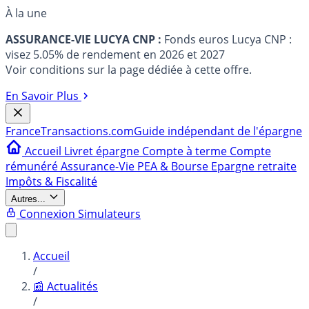
À la une
ASSURANCE-VIE LUCYA CNP :
Fonds euros Lucya CNP :
visez 5.05% de rendement en 2026 et 2027
Voir conditions sur la page dédiée à cette offre.
En Savoir Plus
France
Transactions.com
Guide indépendant de l'épargne
Accueil
Livret épargne
Compte à terme
Compte
rémunéré
Assurance-Vie
PEA & Bourse
Epargne retraite
Impôts & Fiscalité
Autres...
Connexion
Simulateurs
Accueil
/
📰 Actualités
/