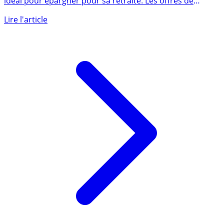
Le plan épargne retraite individuel, PER, est le placement
idéal pour épargner pour sa retraite. Les offres de
PER (...)
Lire l'article