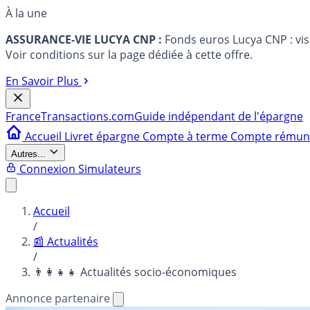
À la une
ASSURANCE-VIE LUCYA CNP :
Fonds euros Lucya CNP : vi
Voir conditions sur la page dédiée à cette offre.
En Savoir Plus
France
Transactions.com
Guide indépendant de l'épargne
Accueil
Livret épargne
Compte à terme
Compte rému
Autres...
Connexion
Simulateurs
Accueil
/
📰 Actualités
/
👨‍👩‍👧‍👧 Actualités socio-économiques
Annonce partenaire