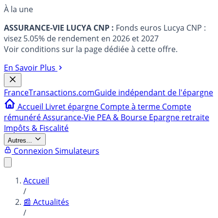
À la une
ASSURANCE-VIE LUCYA CNP :
Fonds euros Lucya CNP :
visez 5.05% de rendement en 2026 et 2027
Voir conditions sur la page dédiée à cette offre.
En Savoir Plus
France
Transactions.com
Guide indépendant de l'épargne
Accueil
Livret épargne
Compte à terme
Compte
rémunéré
Assurance-Vie
PEA & Bourse
Epargne retraite
Impôts & Fiscalité
Autres...
Connexion
Simulateurs
Accueil
/
📰 Actualités
/