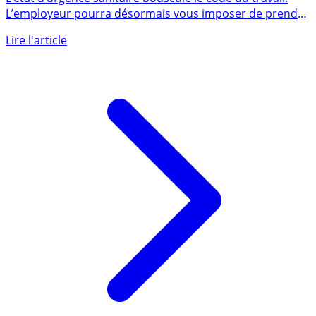
L’état d’urgence sanitaire bouscule le code du travail.
L’employeur pourra désormais vous imposer de prendre
vos congés, (...)
Lire l'article