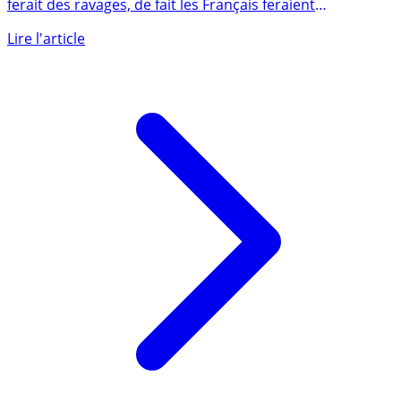
Crédit municipal de Paris : selon l’établissement, la crise
ferait des ravages, de fait les Français feraient
davantage (...)
Lire l'article