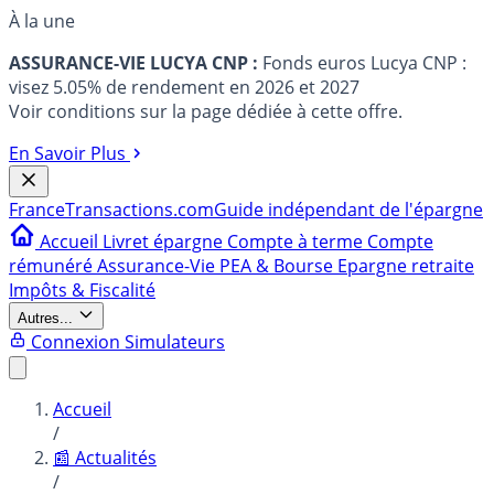
À la une
ASSURANCE-VIE LUCYA CNP :
Fonds euros Lucya CNP :
visez 5.05% de rendement en 2026 et 2027
Voir conditions sur la page dédiée à cette offre.
En Savoir Plus
France
Transactions.com
Guide indépendant de l'épargne
Accueil
Livret épargne
Compte à terme
Compte
rémunéré
Assurance-Vie
PEA & Bourse
Epargne retraite
Impôts & Fiscalité
Autres...
Connexion
Simulateurs
Accueil
/
📰 Actualités
/