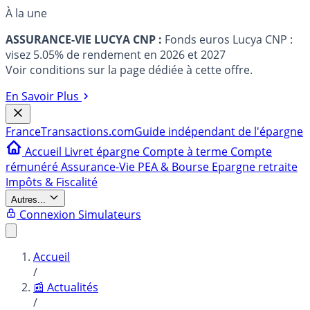
À la une
ASSURANCE-VIE LUCYA CNP :
Fonds euros Lucya CNP :
visez 5.05% de rendement en 2026 et 2027
Voir conditions sur la page dédiée à cette offre.
En Savoir Plus
France
Transactions.com
Guide indépendant de l'épargne
Accueil
Livret épargne
Compte à terme
Compte
rémunéré
Assurance-Vie
PEA & Bourse
Epargne retraite
Impôts & Fiscalité
Autres...
Connexion
Simulateurs
Accueil
/
📰 Actualités
/