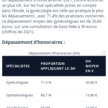
un dépassement d’honoraires en 2021, contre 45,8% un
an plus tôt. Sur les huit spécialités prises en compte
dans l’étude, la gynécologie est celle qui pratique le plus
les dépassements , avec 71,4% des praticiens concernés.
Le dépassement moyen des gynécologues est de 20,60
euros, sur une consultation de base fixée à 30 euros
(chiffres de 2021).
Dépassement d’honoraires :
Dépassement d’honoraires (DH)
DH
PROPORTION
SPÉCIALISTES
MOYEN
APPLIQUANT LE DH
EN €
Gynécologues
71.4 %
20.60 €
Ophtalmologues
66.7 %
13.80 €
Anesthésistes
58.8%
10.90 €