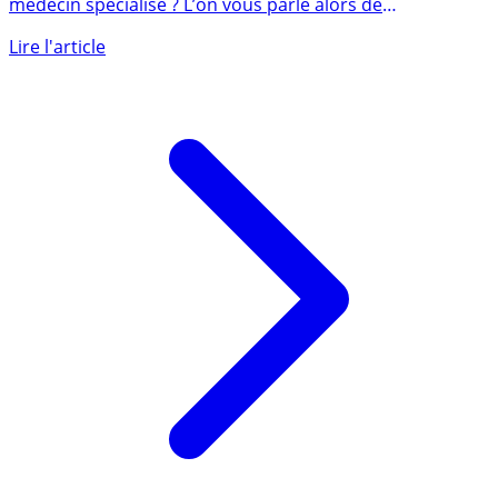
Une intervention chirurgicale ? Une consultation d’un
médecin spécialisé ? L’on vous parle alors de
dépassement (...)
Lire l'article