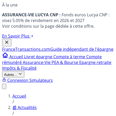
À la une
ASSURANCE-VIE LUCYA CNP :
Fonds euros Lucya CNP :
visez 5.05% de rendement en 2026 et 2027
Voir conditions sur la page dédiée à cette offre.
En Savoir Plus
France
Transactions.com
Guide indépendant de l'épargne
Accueil
Livret épargne
Compte à terme
Compte
rémunéré
Assurance-Vie
PEA & Bourse
Epargne retraite
Impôts & Fiscalité
Autres...
Connexion
Simulateurs
Accueil
/
📰 Actualités
/