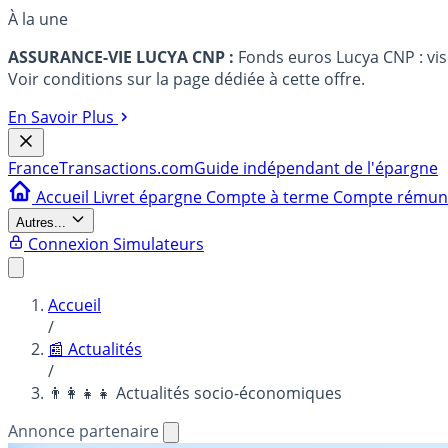
À la une
ASSURANCE-VIE LUCYA CNP :
Fonds euros Lucya CNP : vi
Voir conditions sur la page dédiée à cette offre.
En Savoir Plus
France
Transactions.com
Guide indépendant de l'épargne
Accueil
Livret épargne
Compte à terme
Compte rému
Autres...
Connexion
Simulateurs
Accueil
/
📰 Actualités
/
👨‍👩‍👧‍👧 Actualités socio-économiques
Annonce partenaire