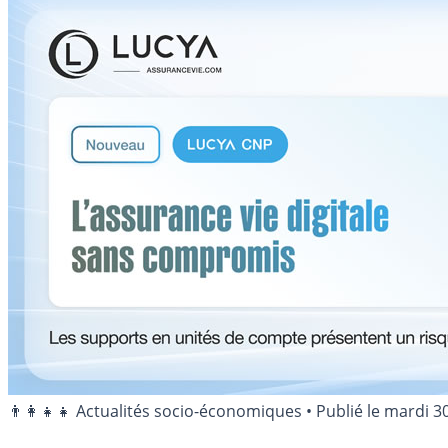
👨‍👩‍👧‍👧 Actualités socio-économiques
•
Publié le
mardi 3