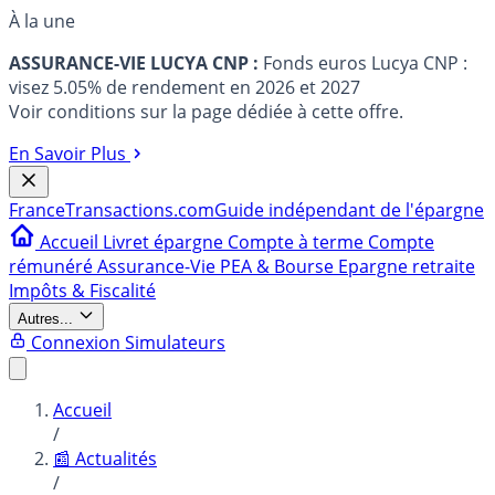
À la une
ASSURANCE-VIE LUCYA CNP :
Fonds euros Lucya CNP :
visez 5.05% de rendement en 2026 et 2027
Voir conditions sur la page dédiée à cette offre.
En Savoir Plus
France
Transactions.com
Guide indépendant de l'épargne
Accueil
Livret épargne
Compte à terme
Compte
rémunéré
Assurance-Vie
PEA & Bourse
Epargne retraite
Impôts & Fiscalité
Autres...
Connexion
Simulateurs
Accueil
/
📰 Actualités
/