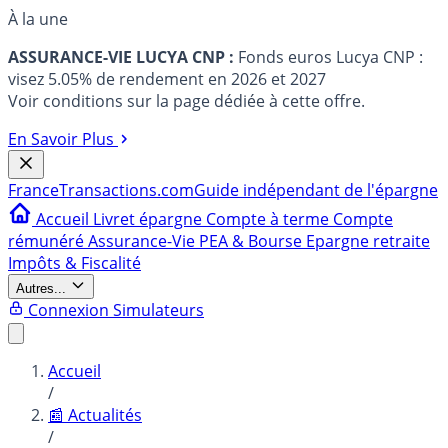
À la une
ASSURANCE-VIE LUCYA CNP :
Fonds euros Lucya CNP :
visez 5.05% de rendement en 2026 et 2027
Voir conditions sur la page dédiée à cette offre.
En Savoir Plus
France
Transactions.com
Guide indépendant de l'épargne
Accueil
Livret épargne
Compte à terme
Compte
rémunéré
Assurance-Vie
PEA & Bourse
Epargne retraite
Impôts & Fiscalité
Autres...
Connexion
Simulateurs
Accueil
/
📰 Actualités
/