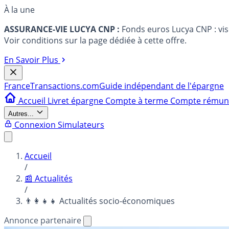
À la une
ASSURANCE-VIE LUCYA CNP :
Fonds euros Lucya CNP : vi
Voir conditions sur la page dédiée à cette offre.
En Savoir Plus
France
Transactions.com
Guide indépendant de l'épargne
Accueil
Livret épargne
Compte à terme
Compte rému
Autres...
Connexion
Simulateurs
Accueil
/
📰 Actualités
/
👨‍👩‍👧‍👧 Actualités socio-économiques
Annonce partenaire