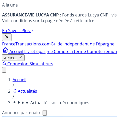
À la une
ASSURANCE-VIE LUCYA CNP :
Fonds euros Lucya CNP : vi
Voir conditions sur la page dédiée à cette offre.
En Savoir Plus
France
Transactions.com
Guide indépendant de l'épargne
Accueil
Livret épargne
Compte à terme
Compte rému
Autres...
Connexion
Simulateurs
Accueil
/
📰 Actualités
/
👨‍👩‍👧‍👧 Actualités socio-économiques
Annonce partenaire