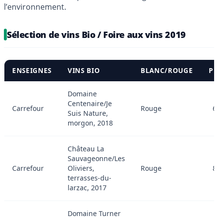
l’environnement.
Sélection de vins Bio / Foire aux vins 2019
ENSEIGNES
VINS BIO
BLANC/ROUGE
PR
Domaine
Centenaire/Je
Carrefour
Rouge
6
Suis Nature,
morgon, 2018
Château La
Sauvageonne/Les
Carrefour
Oliviers,
Rouge
8
terrasses-du-
larzac, 2017
Domaine Turner