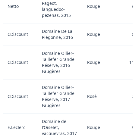
Pageot,
Netto
Rouge
9
languedoc-
pezenas, 2015
Domaine De La
CDiscount
Rouge
6
Piégonne, 2016
Domaine Ollier-
Taillefer Grande
CDiscount
Rouge
11
Réserve, 2016
Faugères
Domaine Ollier-
Taillefer Grande
CDiscount
Rosé
7
Réserve, 2017
Faugères
Domaine de
E.Leclerc
l’Oiselet,
Rouge
9
vacqueyras, 2017