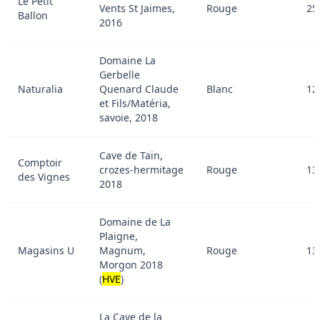
Le Petit
Vents St Jaimes,
Rouge
25
Ballon
2016
Domaine La
Gerbelle
Naturalia
Quenard Claude
Blanc
12
et Fils/Matéria,
savoie, 2018
Cave de Tain,
Comptoir
crozes-hermitage
Rouge
13
des Vignes
2018
Domaine de La
Plaigne,
Magasins U
Magnum,
Rouge
13
Morgon 2018
(
HVE
)
La Cave de la