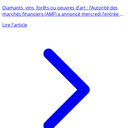
Diamants, vins : l’AMF s’adapte pour mieux protéger
les épargnants
Diamants, vins, forêts ou oeuvres d’art : l’Autorité des
marchés financiers (AMF) a annoncé mercredi l’entrée en
vigueur (...)
Lire l'article