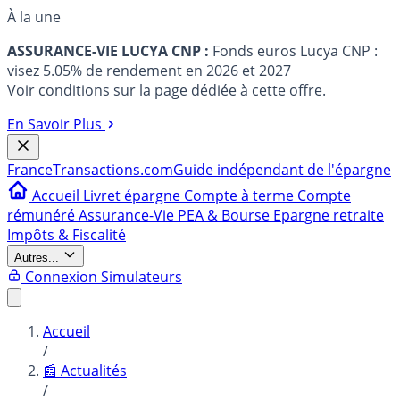
À la une
ASSURANCE-VIE LUCYA CNP :
Fonds euros Lucya CNP :
visez 5.05% de rendement en 2026 et 2027
Voir conditions sur la page dédiée à cette offre.
En Savoir Plus
France
Transactions.com
Guide indépendant de l'épargne
Accueil
Livret épargne
Compte à terme
Compte
rémunéré
Assurance-Vie
PEA & Bourse
Epargne retraite
Impôts & Fiscalité
Autres...
Connexion
Simulateurs
Accueil
/
📰 Actualités
/