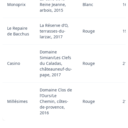
Monoprix
Reine Jeanne,
Blanc
16
arbois, 2015
La Réserve d’O,
Le Repaire
terrasses-du-
Rouge
19
de Bacchus
larzac, 2017
Domaine
Simian/Les Clefs
Casino
du Caladas,
Rouge
21
châteauneuf-du-
pape, 2017
Domaine Clos de
l’Ours/Le
Millésimes
Chemin, côtes-
Rouge
21
de-provence,
2016