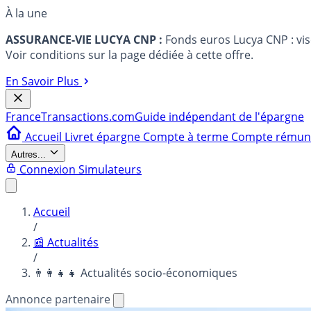
À la une
ASSURANCE-VIE LUCYA CNP :
Fonds euros Lucya CNP : vi
Voir conditions sur la page dédiée à cette offre.
En Savoir Plus
France
Transactions.com
Guide indépendant de l'épargne
Accueil
Livret épargne
Compte à terme
Compte rému
Autres...
Connexion
Simulateurs
Accueil
/
📰 Actualités
/
👨‍👩‍👧‍👧 Actualités socio-économiques
Annonce partenaire