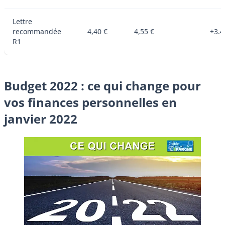
Lettre
recommandée
4,40 €
4,55 €
+3.
R1
Budget 2022 : ce qui change pour
vos finances personnelles en
janvier 2022