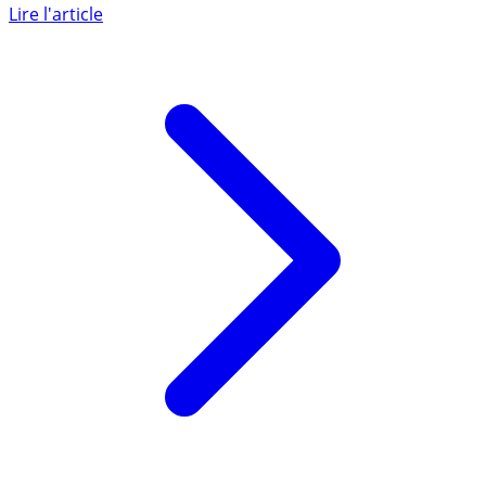
(achetés en ligne), nécessaires pour les passeports, titres
de (...)
Lire l'article