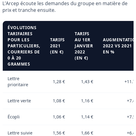
L’Arcep écoute les demandes du groupe en matière de
prix et tranche ensuite.
ÉVOLUTIONS
TARIFAIRES
TARIFS
POUR LES
TARIFS
AU 1ER
AUGMENTATIO
PARTICULIERS,
2021
JANVIER
2022 VS 2021
COURRIERS DE
(EN €)
2022
EN %
0 À 20
(EN €)
GRAMMES
Lettre
1,28 €
1,43 €
+11.
prioritaire
Lettre verte
1,08 €
1,16 €
+7.
Écopli
1,06 €
1,14 €
+7.
Lettre suivie
1,56 €
1,66 €
+6.