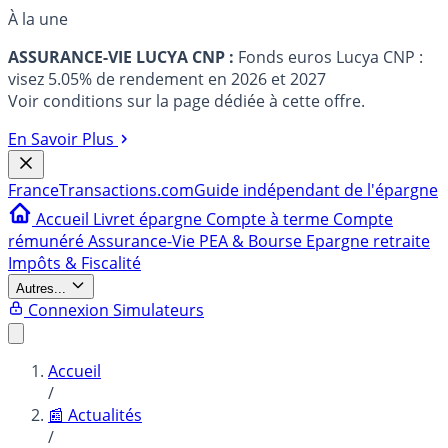
À la une
ASSURANCE-VIE LUCYA CNP :
Fonds euros Lucya CNP :
visez 5.05% de rendement en 2026 et 2027
Voir conditions sur la page dédiée à cette offre.
En Savoir Plus
France
Transactions.com
Guide indépendant de l'épargne
Accueil
Livret épargne
Compte à terme
Compte
rémunéré
Assurance-Vie
PEA & Bourse
Epargne retraite
Impôts & Fiscalité
Autres...
Connexion
Simulateurs
Accueil
/
📰 Actualités
/