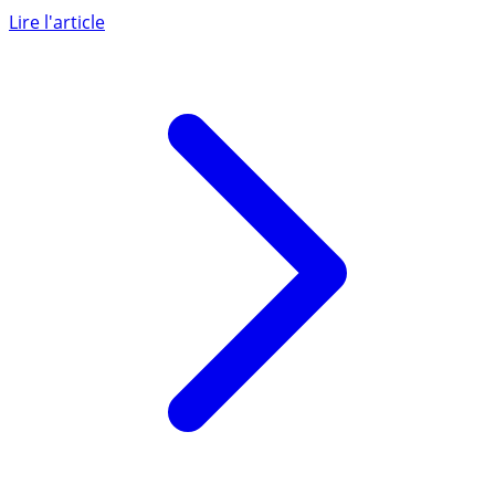
salariés, sera de +1.13% au 1er janvier (...)
Lire l'article