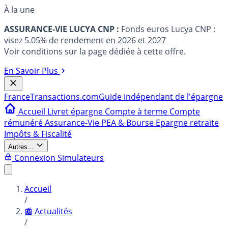
À la une
ASSURANCE-VIE LUCYA CNP :
Fonds euros Lucya CNP :
visez 5.05% de rendement en 2026 et 2027
Voir conditions sur la page dédiée à cette offre.
En Savoir Plus
France
Transactions.com
Guide indépendant de l'épargne
Accueil
Livret épargne
Compte à terme
Compte
rémunéré
Assurance-Vie
PEA & Bourse
Epargne retraite
Impôts & Fiscalité
Autres...
Connexion
Simulateurs
Accueil
/
📰 Actualités
/