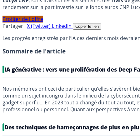
Lucya CNP
, sans frais sur les versements, des
frais de ge
rendement sur la part investie sur le fonds euros CNP Luc
Profiter de l'offre
Partager :
X (Twitter)
LinkedIn
Copier le lien
Les progrès enregistrés par l’IA ces derniers mois devrai
Sommaire de l'article
IA générative : vers une prolifération des Deep F
Nos mémoires ont ceci de particulier qu’elles s’avèrent bien 
comme un sujet incongru dans le milieu de la cybersécuri
gadget superflu... En 2023 tout a changé du tout au tout, et 
professionnel ou personnel. Quant aux perspectives à venir
Des techniques de hameçonnages de plus en plus 