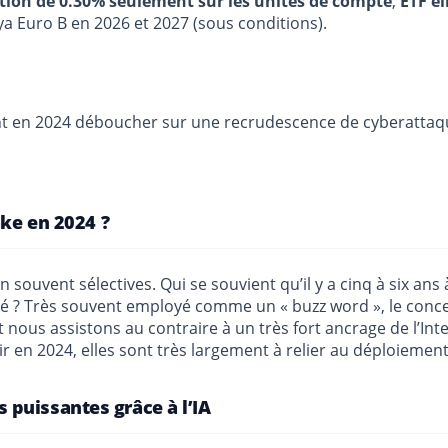
stion de 0.30% seulement sur les unités de compte
,
ETF él
ya Euro B en 2026 et 2027 (sous conditions).
ent en 2024 déboucher sur une recrudescence de cyberattaqu
ake en 2024 ?
souvent sélectives. Qui se souvient qu’il y a cinq à six ans à 
té ? Très souvent employé comme un « buzz word », le conce
nous assistons au contraire à un très fort ancrage de l’Intell
 en 2024, elles sont très largement à relier au déploiement 
puissantes grâce à l’IA