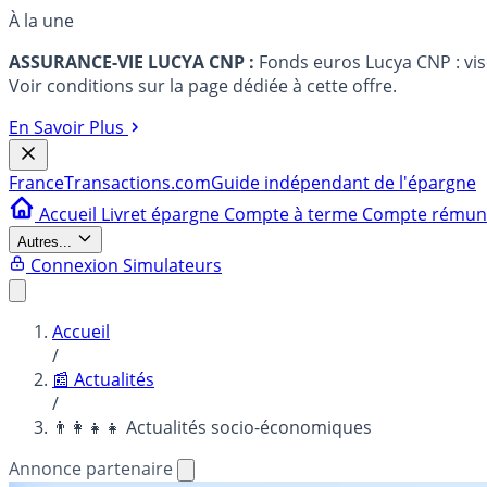
À la une
ASSURANCE-VIE LUCYA CNP :
Fonds euros Lucya CNP : vi
Voir conditions sur la page dédiée à cette offre.
En Savoir Plus
France
Transactions.com
Guide indépendant de l'épargne
Accueil
Livret épargne
Compte à terme
Compte rému
Autres...
Connexion
Simulateurs
Accueil
/
📰 Actualités
/
👨‍👩‍👧‍👧 Actualités socio-économiques
Annonce partenaire