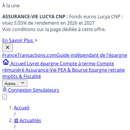
À la une
ASSURANCE-VIE LUCYA CNP :
Fonds euros Lucya CNP :
visez 5.05% de rendement en 2026 et 2027
Voir conditions sur la page dédiée à cette offre.
En Savoir Plus
France
Transactions.com
Guide indépendant de l'épargne
Accueil
Livret épargne
Compte à terme
Compte
rémunéré
Assurance-Vie
PEA & Bourse
Epargne retraite
Impôts & Fiscalité
Autres...
Connexion
Simulateurs
Accueil
/
📰 Actualités
/