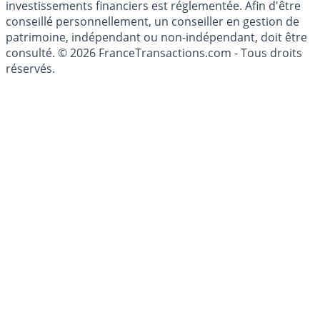
investissement au sens des articles L. 321-1 et D. 321-1
du Code Monétaire et Financier. L'activité de conseil en
investissements financiers est réglementée. Afin d'être
conseillé personnellement, un conseiller en gestion de
patrimoine, indépendant ou non-indépendant, doit être
consulté. © 2026 FranceTransactions.com - Tous droits
réservés.