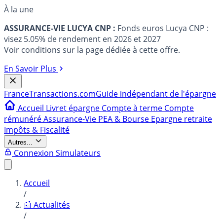
À la une
ASSURANCE-VIE LUCYA CNP :
Fonds euros Lucya CNP :
visez 5.05% de rendement en 2026 et 2027
Voir conditions sur la page dédiée à cette offre.
En Savoir Plus
France
Transactions.com
Guide indépendant de l'épargne
Accueil
Livret épargne
Compte à terme
Compte
rémunéré
Assurance-Vie
PEA & Bourse
Epargne retraite
Impôts & Fiscalité
Autres...
Connexion
Simulateurs
Accueil
/
📰 Actualités
/