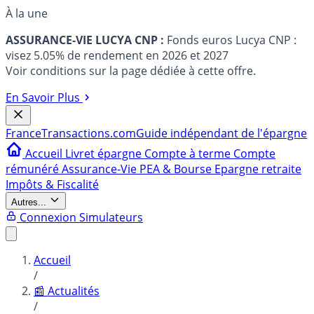
À la une
ASSURANCE-VIE LUCYA CNP :
Fonds euros Lucya CNP :
visez 5.05% de rendement en 2026 et 2027
Voir conditions sur la page dédiée à cette offre.
En Savoir Plus
France
Transactions.com
Guide indépendant de l'épargne
Accueil
Livret épargne
Compte à terme
Compte
rémunéré
Assurance-Vie
PEA & Bourse
Epargne retraite
Impôts & Fiscalité
Autres...
Connexion
Simulateurs
Accueil
/
📰 Actualités
/