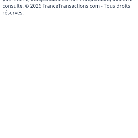
conseillé personnellement, un conseiller en gestion de
patrimoine, indépendant ou non-indépendant, doit être
consulté. © 2026 FranceTransactions.com - Tous droits
réservés.