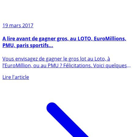
19 mars 2017
A lire avant de gagner gros, au LOTO, EuroMillions,
PMU, paris sportifs...
Vous envisagez de gagner le gros lot au Loto, à
l’EuroMillion, ou au PMU ? Félicitations. Voici quelques
conseils (...)
Lire l'article