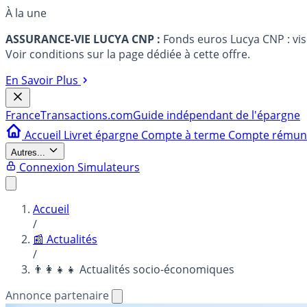
À la une
ASSURANCE-VIE LUCYA CNP :
Fonds euros Lucya CNP : vi
Voir conditions sur la page dédiée à cette offre.
En Savoir Plus
France
Transactions.com
Guide indépendant de l'épargne
Accueil
Livret épargne
Compte à terme
Compte rému
Autres...
Connexion
Simulateurs
Accueil
/
📰 Actualités
/
👨‍👩‍👧‍👧 Actualités socio-économiques
Annonce partenaire