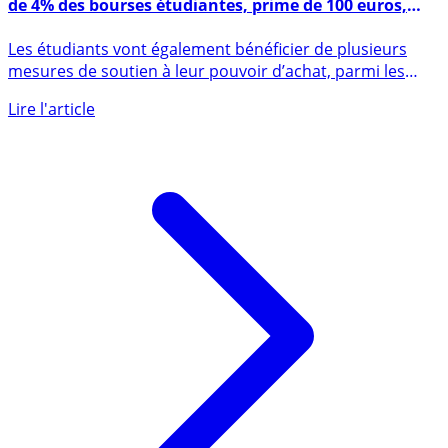
Pouvoir d’achat des étudiants : repas à 1 euro, hausse
de 4% des bourses étudiantes, prime de 100 euros,
APL... Liste des bonnes nouvelles
Les étudiants vont également bénéficier de plusieurs
mesures de soutien à leur pouvoir d’achat, parmi les
plus faibles de (...)
Lire l'article