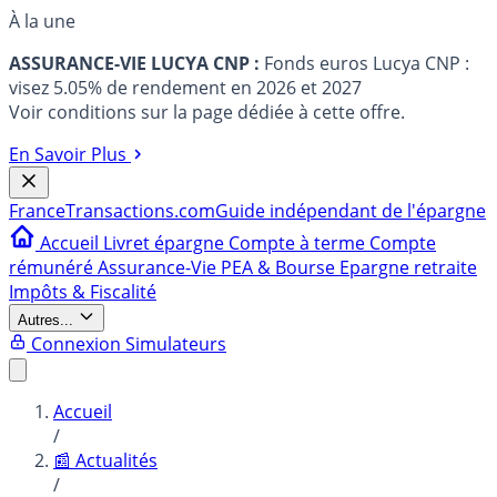
À la une
ASSURANCE-VIE LUCYA CNP :
Fonds euros Lucya CNP :
visez 5.05% de rendement en 2026 et 2027
Voir conditions sur la page dédiée à cette offre.
En Savoir Plus
France
Transactions.com
Guide indépendant de l'épargne
Accueil
Livret épargne
Compte à terme
Compte
rémunéré
Assurance-Vie
PEA & Bourse
Epargne retraite
Impôts & Fiscalité
Autres...
Connexion
Simulateurs
Accueil
/
📰 Actualités
/