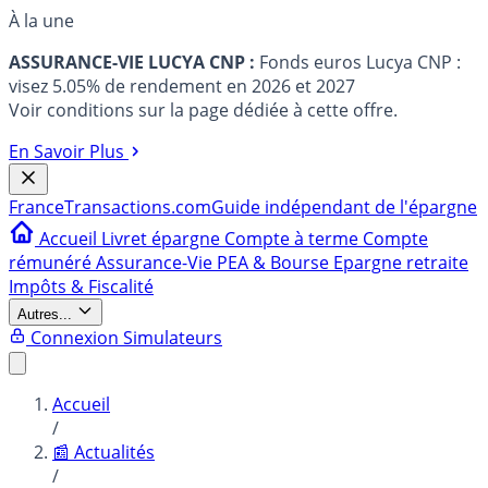
À la une
ASSURANCE-VIE LUCYA CNP :
Fonds euros Lucya CNP :
visez 5.05% de rendement en 2026 et 2027
Voir conditions sur la page dédiée à cette offre.
En Savoir Plus
France
Transactions.com
Guide indépendant de l'épargne
Accueil
Livret épargne
Compte à terme
Compte
rémunéré
Assurance-Vie
PEA & Bourse
Epargne retraite
Impôts & Fiscalité
Autres...
Connexion
Simulateurs
Accueil
/
📰 Actualités
/