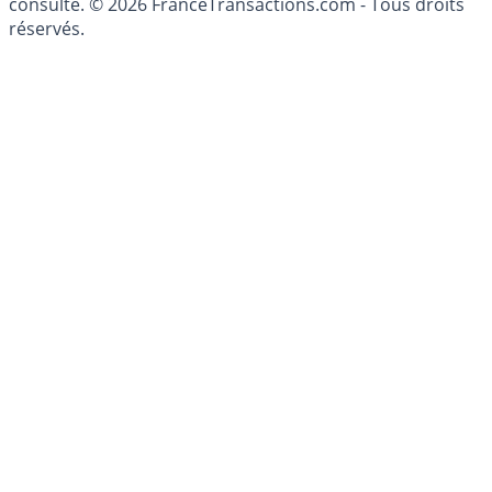
patrimoine, indépendant ou non-indépendant, doit être
consulté. © 2026 FranceTransactions.com - Tous droits
réservés.