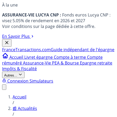
À la une
ASSURANCE-VIE LUCYA CNP :
Fonds euros Lucya CNP :
visez 5.05% de rendement en 2026 et 2027
Voir conditions sur la page dédiée à cette offre.
En Savoir Plus
France
Transactions.com
Guide indépendant de l'épargne
Accueil
Livret épargne
Compte à terme
Compte
rémunéré
Assurance-Vie
PEA & Bourse
Epargne retraite
Impôts & Fiscalité
Autres...
Connexion
Simulateurs
Accueil
/
📰 Actualités
/