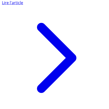
contaminées par des pesticides, selon 60 Millions de (...)
Lire l'article