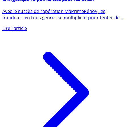
Arnaques MaPrimeRénov / Travaux de rénovation
énergétique : 5 points clés pour les éviter
Avec le succès de l’opération MaPrimeRénov, les
fraudeurs en tous genres se multiplient pour tenter de
profiter des (...)
Lire l'article