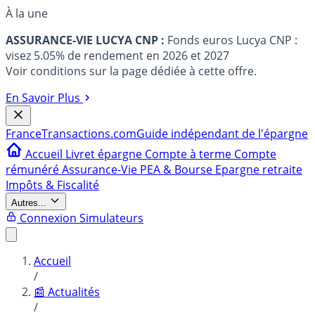
À la une
ASSURANCE-VIE LUCYA CNP :
Fonds euros Lucya CNP :
visez 5.05% de rendement en 2026 et 2027
Voir conditions sur la page dédiée à cette offre.
En Savoir Plus
France
Transactions.com
Guide indépendant de l'épargne
Accueil
Livret épargne
Compte à terme
Compte
rémunéré
Assurance-Vie
PEA & Bourse
Epargne retraite
Impôts & Fiscalité
Autres...
Connexion
Simulateurs
Accueil
/
📰 Actualités
/