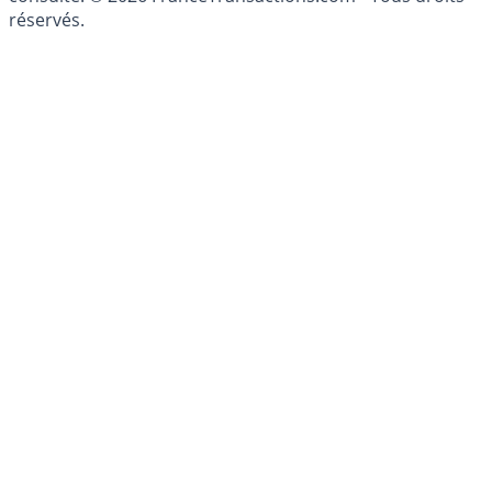
patrimoine, indépendant ou non-indépendant, doit être
consulté. © 2026 FranceTransactions.com - Tous droits
réservés.