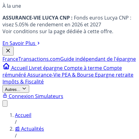
À la une
ASSURANCE-VIE LUCYA CNP :
Fonds euros Lucya CNP :
visez 5.05% de rendement en 2026 et 2027
Voir conditions sur la page dédiée à cette offre.
En Savoir Plus
France
Transactions.com
Guide indépendant de l'épargne
Accueil
Livret épargne
Compte à terme
Compte
rémunéré
Assurance-Vie
PEA & Bourse
Epargne retraite
Impôts & Fiscalité
Autres...
Connexion
Simulateurs
Accueil
/
📰 Actualités
/