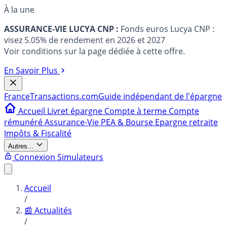
À la une
ASSURANCE-VIE LUCYA CNP :
Fonds euros Lucya CNP :
visez 5.05% de rendement en 2026 et 2027
Voir conditions sur la page dédiée à cette offre.
En Savoir Plus
France
Transactions.com
Guide indépendant de l'épargne
Accueil
Livret épargne
Compte à terme
Compte
rémunéré
Assurance-Vie
PEA & Bourse
Epargne retraite
Impôts & Fiscalité
Autres...
Connexion
Simulateurs
Accueil
/
📰 Actualités
/