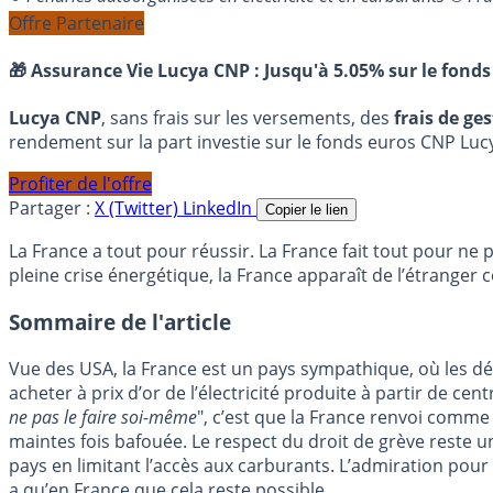
Offre Partenaire
🎁 Assurance Vie Lucya CNP :
Jusqu'à 5.05% sur le fonds
Lucya CNP
, sans frais sur les versements, des
frais de ge
rendement sur la part investie sur le fonds euros CNP Luc
Profiter de l'offre
Partager :
X (Twitter)
LinkedIn
Copier le lien
La France a tout pour réussir. La France fait tout pour ne
pleine crise énergétique, la France apparaît de l’étrange
Sommaire de l'article
Vue des USA, la France est un pays sympathique, où les 
acheter à prix d’or de l’électricité produite à partir de cen
ne pas le faire soi-même
", c’est que la France renvoi comme
maintes fois bafouée. Le respect du droit de grève reste un
pays en limitant l’accès aux carburants. L’admiration pour 
a qu’en France que cela reste possible.