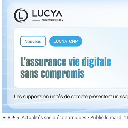
👨‍👩‍👧‍👧 Actualités socio-économiques
•
Publié le
mardi 1