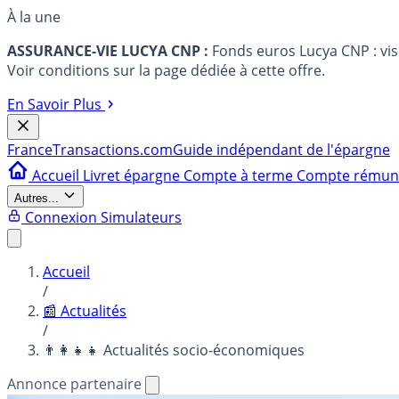
À la une
ASSURANCE-VIE LUCYA CNP :
Fonds euros Lucya CNP : vi
Voir conditions sur la page dédiée à cette offre.
En Savoir Plus
France
Transactions.com
Guide indépendant de l'épargne
Accueil
Livret épargne
Compte à terme
Compte rému
Autres...
Connexion
Simulateurs
Accueil
/
📰 Actualités
/
👨‍👩‍👧‍👧 Actualités socio-économiques
Annonce partenaire