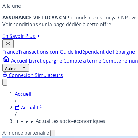
À la une
ASSURANCE-VIE LUCYA CNP :
Fonds euros Lucya CNP : vi
Voir conditions sur la page dédiée à cette offre.
En Savoir Plus
France
Transactions.com
Guide indépendant de l'épargne
Accueil
Livret épargne
Compte à terme
Compte rému
Autres...
Connexion
Simulateurs
Accueil
/
📰 Actualités
/
👨‍👩‍👧‍👧 Actualités socio-économiques
Annonce partenaire