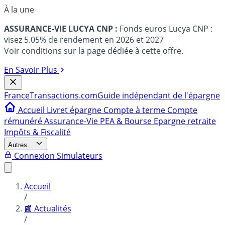
À la une
ASSURANCE-VIE LUCYA CNP :
Fonds euros Lucya CNP :
visez 5.05% de rendement en 2026 et 2027
Voir conditions sur la page dédiée à cette offre.
En Savoir Plus
France
Transactions.com
Guide indépendant de l'épargne
Accueil
Livret épargne
Compte à terme
Compte
rémunéré
Assurance-Vie
PEA & Bourse
Epargne retraite
Impôts & Fiscalité
Autres...
Connexion
Simulateurs
Accueil
/
📰 Actualités
/