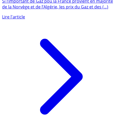
l’invasion de l’Ukraine par la Russie, le bouclier
tarifaire du gouvernement probablement étendu
Si l’important de Gaz pou la France provient en majorité
de la Norvège et de l’Algérie, les prix du Gaz et des (...)
Lire l'article