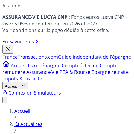
À la une
ASSURANCE-VIE LUCYA CNP :
Fonds euros Lucya CNP :
visez 5.05% de rendement en 2026 et 2027
Voir conditions sur la page dédiée à cette offre.
En Savoir Plus
France
Transactions.com
Guide indépendant de l'épargne
Accueil
Livret épargne
Compte à terme
Compte
rémunéré
Assurance-Vie
PEA & Bourse
Epargne retraite
Impôts & Fiscalité
Autres...
Connexion
Simulateurs
Accueil
/
📰 Actualités
/