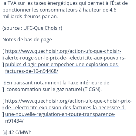
la TVA sur les taxes énergétiques qui permet à l’État de
ponctionner les consommateurs à hauteur de 4,6
milliards d’euros par an.
(source :
UFC-Que Choisir
)
[
https://www.quechoisir.org/action-ufc-que-choisir-
alerte-rouge-sur-le-prix-de-l-electricite-aux-pouvoirs-
1
]
publics-d-agir-pour-empecher-une-explosion-des-
factures-de-10-n94468/
[
En baissant notamment la Taxe intérieure de
2
]
consommation sur le gaz naturel (TICGN).
[
https://www.quechoisir.org/action-ufc-que-choisir-prix-
de-l-electricite-explosion-des-factures-la-necessite-d-
3
]
une-nouvelle-regulation-en-toute-transparence-
n91434/
[
]
42 €/MWh
4