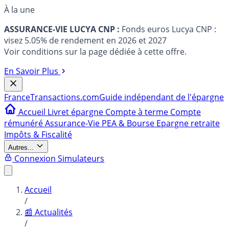
À la une
ASSURANCE-VIE LUCYA CNP :
Fonds euros Lucya CNP :
visez 5.05% de rendement en 2026 et 2027
Voir conditions sur la page dédiée à cette offre.
En Savoir Plus
France
Transactions.com
Guide indépendant de l'épargne
Accueil
Livret épargne
Compte à terme
Compte
rémunéré
Assurance-Vie
PEA & Bourse
Epargne retraite
Impôts & Fiscalité
Autres...
Connexion
Simulateurs
Accueil
/
📰 Actualités
/