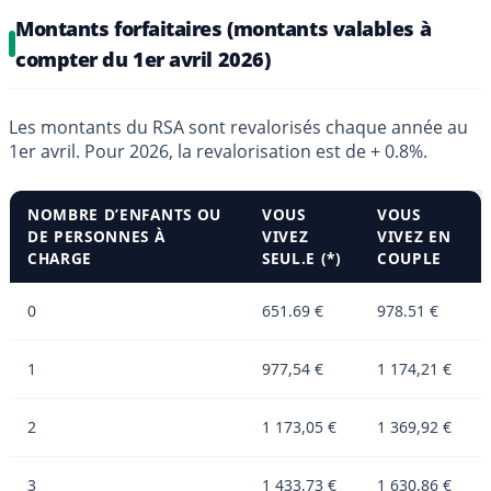
Montants forfaitaires (montants valables à
compter du 1er avril 2026)
Les montants du RSA sont revalorisés chaque année au
1er avril. Pour 2026, la revalorisation est de + 0.8%.
NOMBRE D’ENFANTS OU
VOUS
VOUS
DE PERSONNES À
VIVEZ
VIVEZ EN
CHARGE
SEUL.E (*)
COUPLE
0
651.69 €
978.51 €
1
977,54 €
1 174,21 €
2
1 173,05 €
1 369,92 €
3
1 433,73 €
1 630,86 €