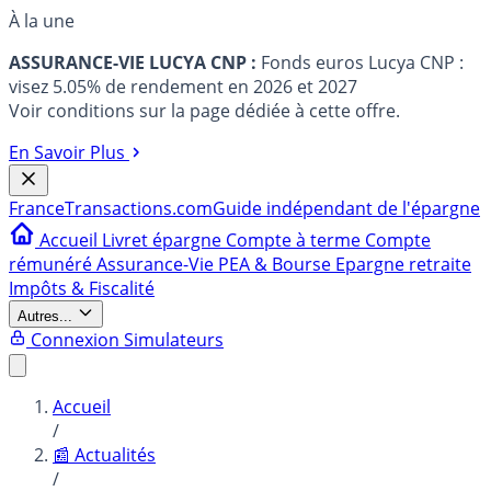
À la une
ASSURANCE-VIE LUCYA CNP :
Fonds euros Lucya CNP :
visez 5.05% de rendement en 2026 et 2027
Voir conditions sur la page dédiée à cette offre.
En Savoir Plus
France
Transactions.com
Guide indépendant de l'épargne
Accueil
Livret épargne
Compte à terme
Compte
rémunéré
Assurance-Vie
PEA & Bourse
Epargne retraite
Impôts & Fiscalité
Autres...
Connexion
Simulateurs
Accueil
/
📰 Actualités
/