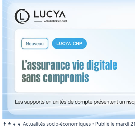
👨‍👩‍👧‍👧 Actualités socio-économiques
•
Publié le
mardi 2