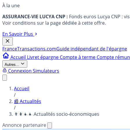
À la une
ASSURANCE-VIE LUCYA CNP :
Fonds euros Lucya CNP : vi
Voir conditions sur la page dédiée à cette offre.
En Savoir Plus
France
Transactions.com
Guide indépendant de l'épargne
Accueil
Livret épargne
Compte à terme
Compte rému
Autres...
Connexion
Simulateurs
Accueil
/
📰 Actualités
/
👨‍👩‍👧‍👧 Actualités socio-économiques
Annonce partenaire