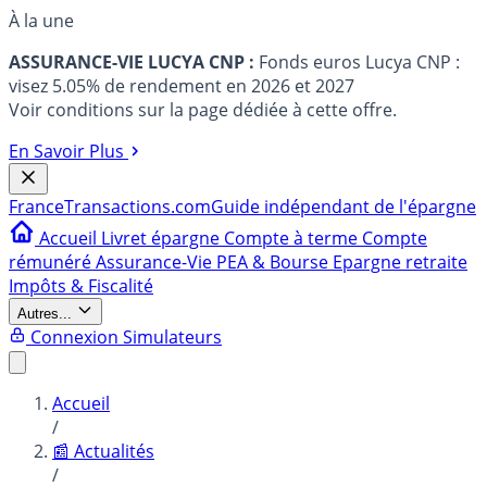
À la une
ASSURANCE-VIE LUCYA CNP :
Fonds euros Lucya CNP :
visez 5.05% de rendement en 2026 et 2027
Voir conditions sur la page dédiée à cette offre.
En Savoir Plus
France
Transactions.com
Guide indépendant de l'épargne
Accueil
Livret épargne
Compte à terme
Compte
rémunéré
Assurance-Vie
PEA & Bourse
Epargne retraite
Impôts & Fiscalité
Autres...
Connexion
Simulateurs
Accueil
/
📰 Actualités
/