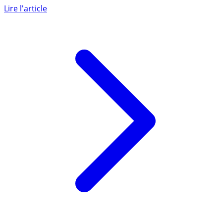
UpDéjeuner, Pass Restaurant, Chèque Apetiz, etc.)
millésimés 2021 (...)
Lire l'article