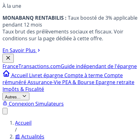
À la une
MONABANQ RENTABILIS :
Taux boosté de 3% applicable
pendant 12 mois
Taux brut des prélèvements sociaux et fiscaux. Voir
conditions sur la page dédiée à cette offre.
En Savoir Plus
France
Transactions.com
Guide indépendant de l'épargne
Accueil
Livret épargne
Compte à terme
Compte
rémunéré
Assurance-Vie
PEA & Bourse
Epargne retraite
Impôts & Fiscalité
Autres...
Connexion
Simulateurs
Accueil
/
📰 Actualités