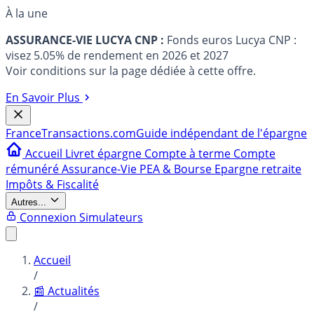
À la une
ASSURANCE-VIE LUCYA CNP :
Fonds euros Lucya CNP :
visez 5.05% de rendement en 2026 et 2027
Voir conditions sur la page dédiée à cette offre.
En Savoir Plus
France
Transactions.com
Guide indépendant de l'épargne
Accueil
Livret épargne
Compte à terme
Compte
rémunéré
Assurance-Vie
PEA & Bourse
Epargne retraite
Impôts & Fiscalité
Autres...
Connexion
Simulateurs
Accueil
/
📰 Actualités
/