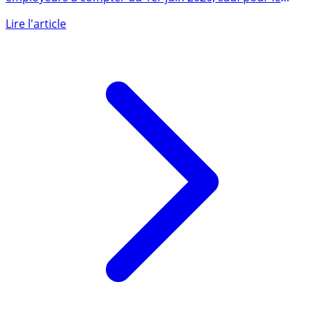
Le chômage partiel ne sera plus remboursé à 100% aux
employeurs à compter du 1er juin 2020, sauf pour le
secteur du (...)
Lire l'article