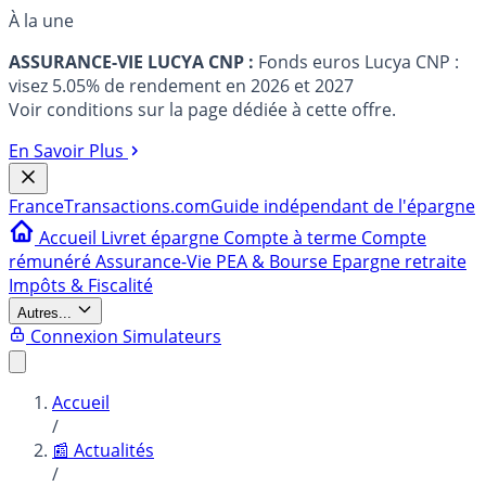
À la une
ASSURANCE-VIE LUCYA CNP :
Fonds euros Lucya CNP :
visez 5.05% de rendement en 2026 et 2027
Voir conditions sur la page dédiée à cette offre.
En Savoir Plus
France
Transactions.com
Guide indépendant de l'épargne
Accueil
Livret épargne
Compte à terme
Compte
rémunéré
Assurance-Vie
PEA & Bourse
Epargne retraite
Impôts & Fiscalité
Autres...
Connexion
Simulateurs
Accueil
/
📰 Actualités
/