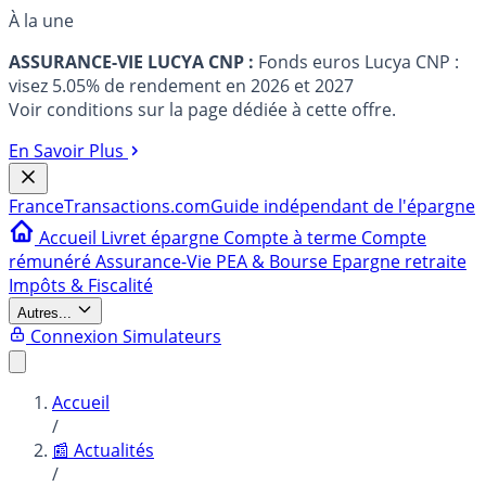
À la une
ASSURANCE-VIE LUCYA CNP :
Fonds euros Lucya CNP :
visez 5.05% de rendement en 2026 et 2027
Voir conditions sur la page dédiée à cette offre.
En Savoir Plus
France
Transactions.com
Guide indépendant de l'épargne
Accueil
Livret épargne
Compte à terme
Compte
rémunéré
Assurance-Vie
PEA & Bourse
Epargne retraite
Impôts & Fiscalité
Autres...
Connexion
Simulateurs
Accueil
/
📰 Actualités
/