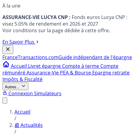
À la une
ASSURANCE-VIE LUCYA CNP :
Fonds euros Lucya CNP :
visez 5.05% de rendement en 2026 et 2027
Voir conditions sur la page dédiée à cette offre.
En Savoir Plus
France
Transactions.com
Guide indépendant de l'épargne
Accueil
Livret épargne
Compte à terme
Compte
rémunéré
Assurance-Vie
PEA & Bourse
Epargne retraite
Impôts & Fiscalité
Autres...
Connexion
Simulateurs
Accueil
/
📰 Actualités
/