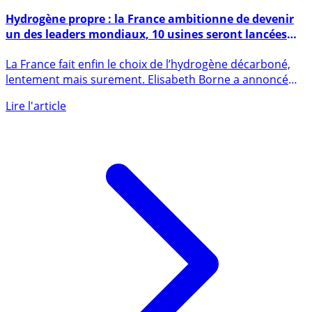
28 septembre 2022
Hydrogène propre : la France ambitionne de devenir
un des leaders mondiaux, 10 usines seront lancées
avec le soutien de l’Etat
La France fait enfin le choix de l’hydrogène décarboné,
lentement mais surement. Elisabeth Borne a annoncé
une liste de (...)
Lire l'article