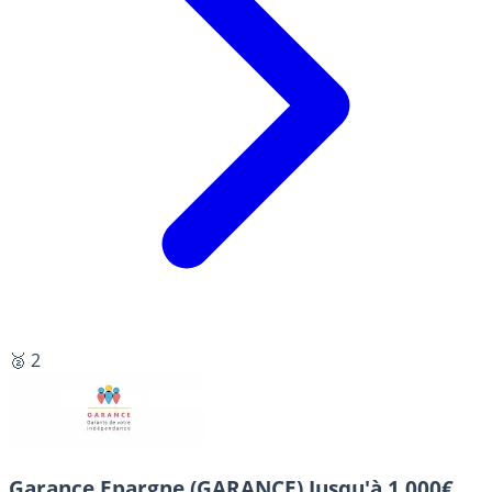
🥈 2
Garance Epargne (GARANCE)
Jusqu'à 1 000€