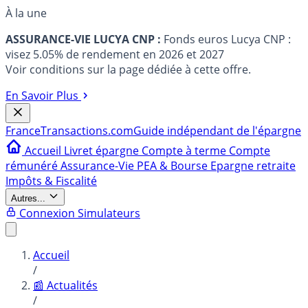
À la une
ASSURANCE-VIE LUCYA CNP :
Fonds euros Lucya CNP :
visez 5.05% de rendement en 2026 et 2027
Voir conditions sur la page dédiée à cette offre.
En Savoir Plus
France
Transactions.com
Guide indépendant de l'épargne
Accueil
Livret épargne
Compte à terme
Compte
rémunéré
Assurance-Vie
PEA & Bourse
Epargne retraite
Impôts & Fiscalité
Autres...
Connexion
Simulateurs
Accueil
/
📰 Actualités
/