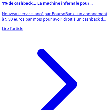
BoursoPrime : payer 9.90 € / mois pour bénéficier de
1% de cashback... La machine infernale pour
dépenser plus ?
Nouveau service lancé par BoursoBank : un abonnement
à 9.90 euros par mois pour avoir droit à un cashback de
1% sur (...)
Lire l'article