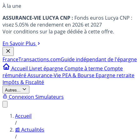
À la une
ASSURANCE-VIE LUCYA CNP :
Fonds euros Lucya CNP :
visez 5.05% de rendement en 2026 et 2027
Voir conditions sur la page dédiée à cette offre.
En Savoir Plus
France
Transactions.com
Guide indépendant de l'épargne
Accueil
Livret épargne
Compte à terme
Compte
rémunéré
Assurance-Vie
PEA & Bourse
Epargne retraite
Impôts & Fiscalité
Autres...
Connexion
Simulateurs
Accueil
/
📰 Actualités
/