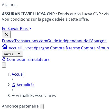
À la une
ASSURANCE-VIE LUCYA CNP :
Fonds euros Lucya CNP : vi
Voir conditions sur la page dédiée à cette offre.
En Savoir Plus
France
Transactions.com
Guide indépendant de l'épargne
Accueil
Livret épargne
Compte à terme
Compte rému
Autres...
Connexion
Simulateurs
Accueil
/
📰 Actualités
/
☂️ Actualités Assurances
Annonce partenaire