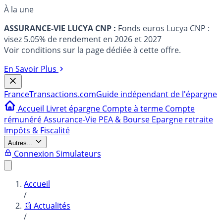
À la une
ASSURANCE-VIE LUCYA CNP :
Fonds euros Lucya CNP :
visez 5.05% de rendement en 2026 et 2027
Voir conditions sur la page dédiée à cette offre.
En Savoir Plus
France
Transactions.com
Guide indépendant de l'épargne
Accueil
Livret épargne
Compte à terme
Compte
rémunéré
Assurance-Vie
PEA & Bourse
Epargne retraite
Impôts & Fiscalité
Autres...
Connexion
Simulateurs
Accueil
/
📰 Actualités
/