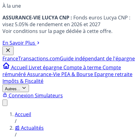
À la une
ASSURANCE-VIE LUCYA CNP :
Fonds euros Lucya CNP :
visez 5.05% de rendement en 2026 et 2027
Voir conditions sur la page dédiée à cette offre.
En Savoir Plus
France
Transactions.com
Guide indépendant de l'épargne
Accueil
Livret épargne
Compte à terme
Compte
rémunéré
Assurance-Vie
PEA & Bourse
Epargne retraite
Impôts & Fiscalité
Autres...
Connexion
Simulateurs
Accueil
/
📰 Actualités
/