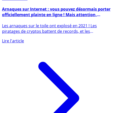
1er avril 2022
Arnaques sur Internet : vous pouvez désormais porter
officiellement plainte en ligne ! Mais attention,
méfiez-vous des faux sites !
Les arnaques sur le toile ont explosé en 2021 ! Les
piratages de cryptos battent de records, et les
épargnants (...)
Lire l'article