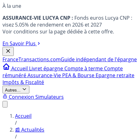
À la une
ASSURANCE-VIE LUCYA CNP :
Fonds euros Lucya CNP :
visez 5.05% de rendement en 2026 et 2027
Voir conditions sur la page dédiée à cette offre.
En Savoir Plus
France
Transactions.com
Guide indépendant de l'épargne
Accueil
Livret épargne
Compte à terme
Compte
rémunéré
Assurance-Vie
PEA & Bourse
Epargne retraite
Impôts & Fiscalité
Autres...
Connexion
Simulateurs
Accueil
/
📰 Actualités
/