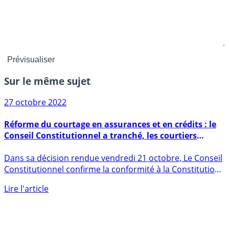
Sur le même sujet
27 octobre 2022
Réforme du courtage en assurances et en crédits : le
Conseil Constitutionnel a tranché, les courtiers
doivent impérativement adhérer à une association
Dans sa décision rendue vendredi 21 octobre, Le Conseil
professionnelle agréée
Constitutionnel confirme la conformité à la Constitution
de la (...)
Lire l'article