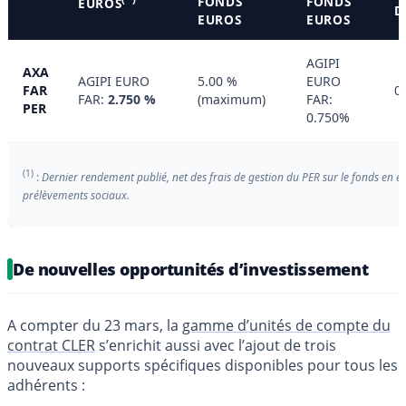
FONDS
FONDS
EUROS
D
EUROS
EUROS
AGIPI
AXA
AGIPI EURO
5.00 %
EURO
FAR
0
FAR:
2.750 %
(maximum)
FAR:
PER
0.750%
(1)
:
Dernier rendement publié, net des frais de gestion du PER sur le fonds en eu
prélèvements sociaux.
De nouvelles opportunités d’investissement
A compter du 23 mars, la
gamme d’unités de compte du
contrat CLER
s’enrichit aussi avec l’ajout de trois
nouveaux supports spécifiques disponibles pour tous les
adhérents :