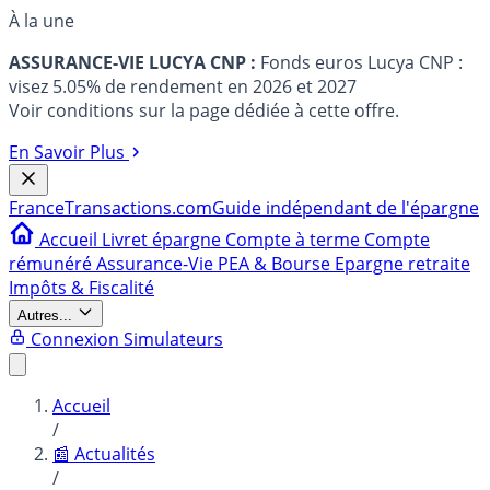
À la une
ASSURANCE-VIE LUCYA CNP :
Fonds euros Lucya CNP :
visez 5.05% de rendement en 2026 et 2027
Voir conditions sur la page dédiée à cette offre.
En Savoir Plus
France
Transactions.com
Guide indépendant de l'épargne
Accueil
Livret épargne
Compte à terme
Compte
rémunéré
Assurance-Vie
PEA & Bourse
Epargne retraite
Impôts & Fiscalité
Autres...
Connexion
Simulateurs
Accueil
/
📰 Actualités
/