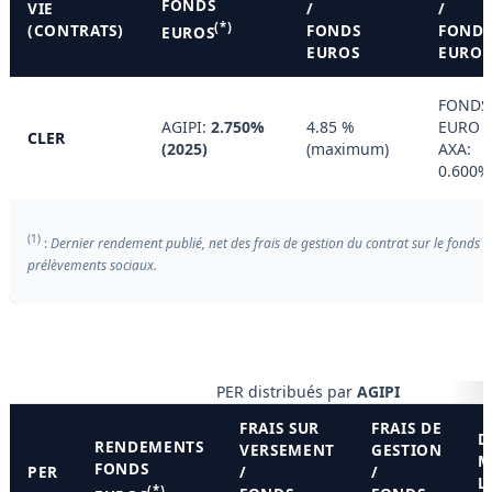
FONDS
VIE
/
/
(*)
(CONTRATS)
FONDS
FOND
EUROS
EUROS
EUROS
FONDS
AGIPI:
2.750%
4.85 %
EURO
CLER
(2025)
(maximum)
AXA:
0.600%
(1)
:
Dernier rendement publié, net des frais de gestion du contrat sur le fonds e
prélèvements sociaux.
PER distribués par
AGIPI
FRAIS SUR
FRAIS DE
D
RENDEMENTS
VERSEMENT
GESTION
M
FONDS
PER
/
/
L
(*)